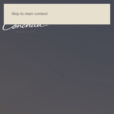
Skip to main content
MENU